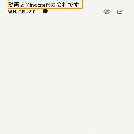
動画と
Minecraftの
会社で
す｡
WHITRUST
TRUSTUDIO
WHITE MAGIC
映像制作
Minecraft
空､
Reeetention
YouTube編集
SCROLL
有｡
も､
い｡
そ､
る｡